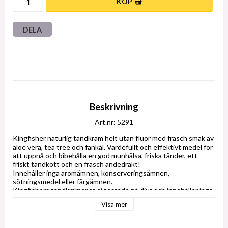
KÖP
DELA
Beskrivning
Art.nr: 5291
Kingfisher naturlig tandkräm helt utan fluor med fräsch smak av 
aloe vera, tea tree och fänkål. 
Värdefullt och effektivt medel för 
att uppnå och bibehålla en god munhälsa, friska tänder, ett 
friskt tandkött och en fräsch andedräkt!
Innehåller inga aromämnen, konserveringsämnen, 
sötningsmedel eller färgämnen.
Kingfishers tandkrämer är ej testade på djur och innehåller inga 
animaliska produkter. Dessutom är de fria från genmodifierade 
Visa mer
råvaror.
Ingredienser: