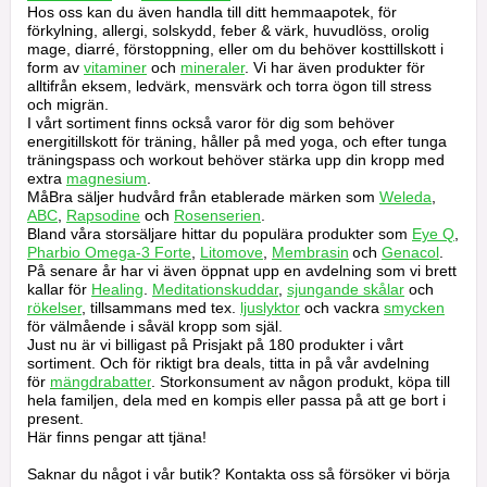
Hos oss kan du även handla till ditt hemmaapotek, för
förkylning, allergi, solskydd, feber & värk, huvudlöss, orolig
mage, diarré, förstoppning, eller om du behöver kosttillskott i
form av
vitaminer
och
mineraler
. Vi har även produkter för
alltifrån eksem, ledvärk, mensvärk och torra ögon till stress
och migrän.
I vårt sortiment finns också varor för dig som behöver
energitillskott för träning, håller på med yoga, och efter tunga
träningspass och workout behöver stärka upp din kropp med
extra
magnesium
.
MåBra säljer hudvård från etablerade märken som
Weleda
,
ABC
,
Rapsodine
och
Rosenserien
.
Bland våra storsäljare hittar du populära produkter som
Eye Q
,
och
Pharbio Omega-3 Forte
,
Litomove
,
Membrasin
Genacol
.
På senare år har vi även öppnat upp en avdelning som vi brett
kallar för
Healing
.
Meditationskuddar
,
sjungande skålar
och
rökelser
, tillsammans med tex.
ljuslyktor
och vackra
smycken
för välmående i såväl kropp som själ.
Just nu är vi billigast på Prisjakt på 180 produkter i vårt
sortiment. Och för riktigt bra deals, titta in på vår avdelning
för
mängdrabatter
. Storkonsument av någon produkt, köpa till
hela familjen, dela med en kompis eller passa på att ge bort i
present.
Här finns pengar att tjäna!
Saknar du något i vår butik? Kontakta oss så försöker vi börja