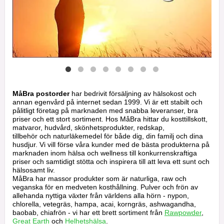
MåBra postorder
har bedrivit försäljning av hälsokost och
annan egenvård på internet sedan 1999. Vi är ett stabilt och
pålitligt företag på marknaden med snabba leveranser, bra
priser och ett stort sortiment. Hos MåBra hittar du kosttillskott,
matvaror, hudvård, skönhetsprodukter, redskap,
tillbehör och naturläkemedel för både dig, din familj och dina
husdjur. Vi vill förse våra kunder med de bästa produkterna på
marknaden inom hälsa och wellness till konkurrenskraftiga
priser och samtidigt stötta och inspirera till att leva ett sunt och
hälsosamt liv.
MåBra har massor produkter som är naturliga, raw och
veganska för en medveten kosthållning. Pulver och frön av
allehanda nyttiga växter från världens alla hörn - nypon,
chlorella, vetegräs, hampa, acai, korngräs, ashwagandha,
baobab, chiafrön - vi har ett brett sortiment från
Rawpowder
,
Great Earth
och
Helhetshälsa
.