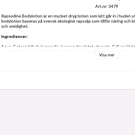
Art.nr: 3479
Rapsodine Bodylotion är en mycket dryg lotion som lätt går in i huden u
bodylotion baseras på svensk ekologisk rapsolja som tillför näring och bid
och smidighet.
Ingredienser:
Aqua, Cetearylalkohol, rapsolja, isopropylmyristat, glycerin, Calluna Vulg
cetearylglukosid, hydroxietylakrylat / natriumakryloyldimetyltaurat-sam
Visa mer
dehydroättiksyra, polysorbat, potassiumbensobat, sodiumstearbitat, so
95% naturligt ursprung  
22,5 % av ingredienserna är från ekologisk odling  
100 % vegansk