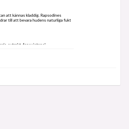
tan att kännas kladdig. Rapsodines 
rar till att bevara hudens naturliga fukt 
aris-extrakt, fenoxietanol, 
polymer, skvalan, bensoesyra, 
diumesterbit, mjölksyra, parfym.