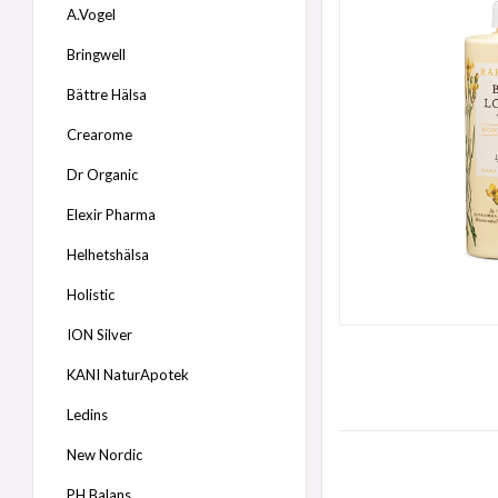
A.Vogel
Bringwell
Bättre Hälsa
Crearome
Dr Organic
Elexir Pharma
Helhetshälsa
Holistic
ION Silver
KANI NaturApotek
Ledins
New Nordic
PH Balans