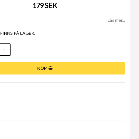
179 SEK
Läs mer...
FINNS PÅ LAGER.
+
KÖP